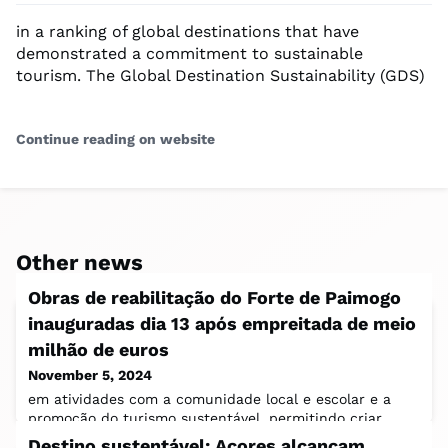
in a ranking of global destinations that have
demonstrated a commitment to sustainable
tourism. The Global Destination Sustainability (GDS)
Continue reading on website
Other news
Obras de reabilitação do Forte de Paimogo
inauguradas dia 13 após empreitada de meio
milhão de euros
November 5, 2024
em atividades com a comunidade local e escolar e a
promoção do turismo sustentável, permitindo criar
novas oportunidades e serviços para o
Destino sustentável: Açores alcançam