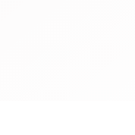
among them. As promis
true “People’s COP” wi
people participating i
located in the city’s c
popularity of “the Nat
attention and observed
C