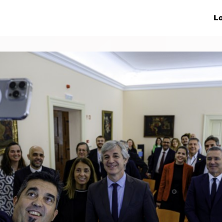
ive Networks
Events
News
Lo
s
Collaborations
More