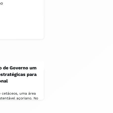
mo
o de Governo um
stratégicas para
onal
e cetáceos, uma área
stentável açoriano. No
 foi aprovado