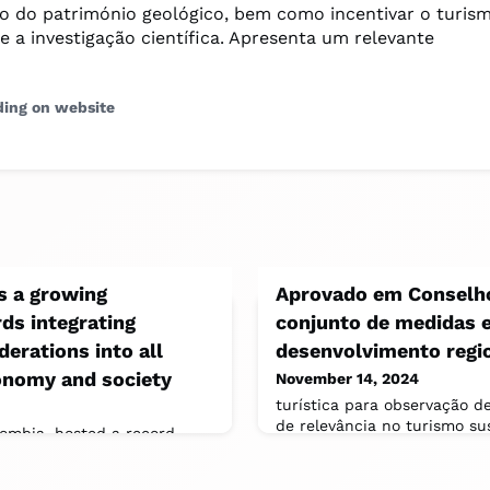
ão do património geológico, bem como incentivar o turis
e a investigação científica. Apresenta um relevante
ding on website
s a growing
Aprovado em Conselh
s integrating
conjunto de medidas e
derations into all
desenvolvimento regi
conomy and society
November 14, 2024
turística para observação d
de relevância no turismo su
lombia, hosted a record
âmbito das infraestruturas,
23’000 people, with 3’000
the business community