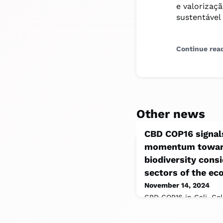
e valorizaç
sustentável 
Continue rea
Other news
CBD COP16 signal
momentum toward
biodiversity consi
sectors of the e
November 14, 2024
CBD COP16 in Cali, Co
attendance of around 
representatives from 