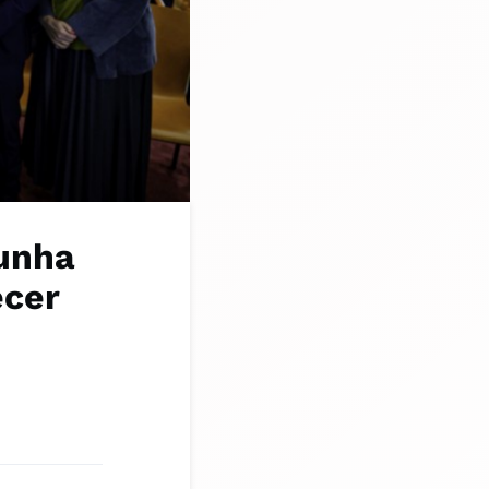
lunha
ecer