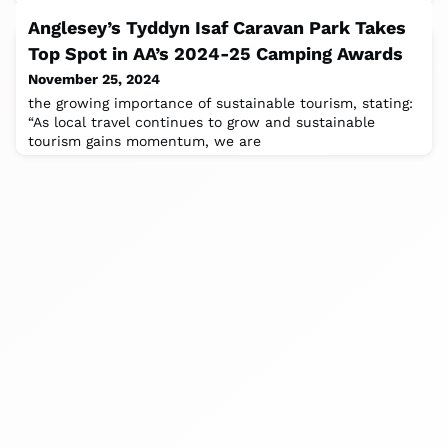
November 25, 2024
Anglesey’s Tyddyn Isaf Caravan Park Takes
und unter der Koordination des Unternehmens Be-
Top Spot in AA’s 2024-25 Camping Awards
canary Slow & Sustainable Tourism ein neues Programm
von Führungen unter dem Titel „El camino
November 25, 2024
the growing importance of sustainable tourism, stating:
“As local travel continues to grow and sustainable
tourism gains momentum, we are