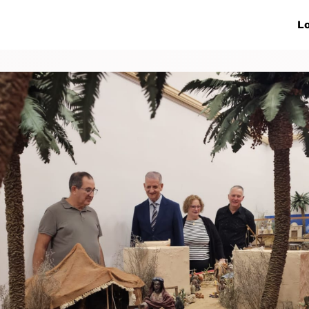
ive Networks
Events
News
Lo
s
Collaborations
More