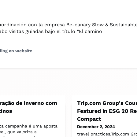
 coordinación con la empresa Be-canary Slow & Sustainabl
abo visitas guiadas bajo el título “El camino
ding on website
eração de inverno com
Trip.com Group's Cou
tinos
Featured in ESG 20 Re
Compact
sta campanha é uma aposta
December 2, 2024
l, que valoriza a
travel practices.Trip.com Gr