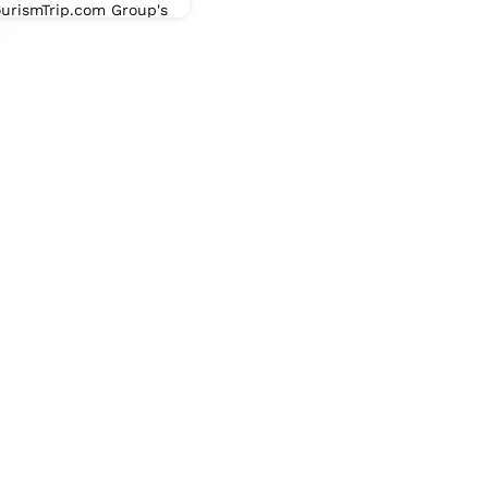
ourismTrip.com Group's
launched