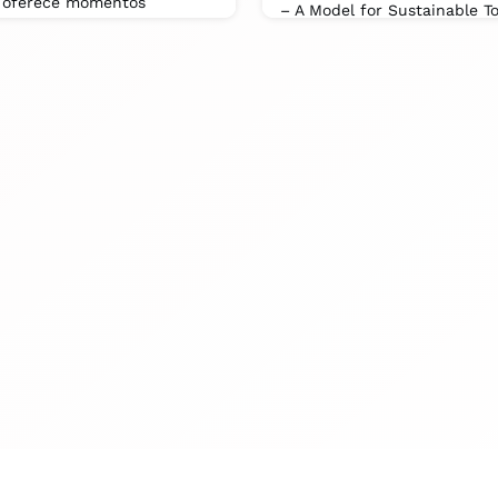
e oferece momentos
– A Model for Sustainable T
'Country Retreats' project,