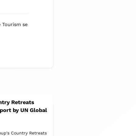
e Tourism se
ntry Retreats
port by UN Global
oup's Country Retreats