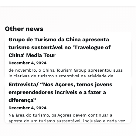
Other news
Grupo de Turismo da China apresenta
turismo sustentável no 'Travelogue of
China' Media Tour
December 4, 2024
de novembro, o China Tourism Group apresentou suas
iniciativas de turismo sustentável na atividade de
comunicação de mídia internacional "
Entrevista/ “Nos Açores, temos jovens
empreendedores incríveis e a fazer a
diferença”
December 4, 2024
Na área do turismo, os Açores devem continuar a
aposta de um turismo sustentável, inclusivo e cada vez
menos sazonal. Os recentes números