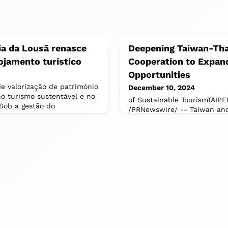
ia da Lousã renasce
Deepening Taiwan-Tha
jamento turístico
Cooperation to Expan
Opportunities
 valorização de património
December 10, 2024
o turismo sustentável e no
of Sustainable TourismTAIPEI
.Sob a gestão do
/PRNewswire/ -- Taiwan and
industries are committed to