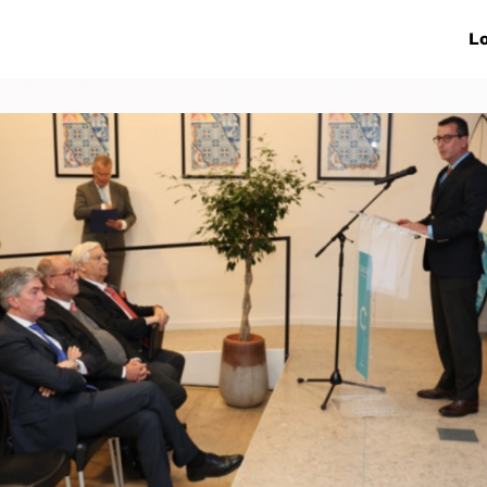
ive Networks
Events
News
Lo
s
Collaborations
More