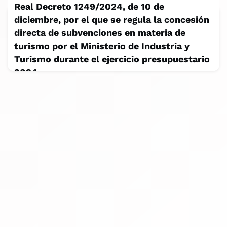
ciência, educação e turismo sustentável.
Real Decreto 1249/2024, de 10 de
diciembre, por el que se regula la concesión
directa de subvenciones en materia de
turismo por el Ministerio de Industria y
Turismo durante el ejercicio presupuestario
2024.
December 11, 2024
técnica del festival: 40.000 euros.1.º Producción de
Terres Sustainable Tourism day.2.º Producción gala
entrega trofeos festival.3.º