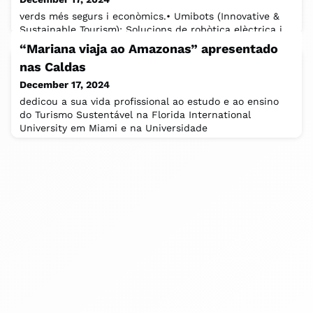
verds més segurs i econòmics.• Umibots (Innovative &
Sustainable Tourism): Solucions de robòtica elèctrica i
autònoma enfocades en la
“Mariana viaja ao Amazonas” apresentado
nas Caldas
December 17, 2024
dedicou a sua vida profissional ao estudo e ao ensino
do Turismo Sustentável na Florida International
University em Miami e na Universidade