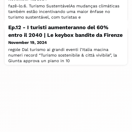
fazê-lo.6. Turismo SustentávelAs mudanças climáticas
também estão incentivando uma maior ênfase no
turismo sustentável, com turistas e
Ep.12 - I turisti aumenteranno del 60%
entro il 2040 | Le keybox bandite da Firenze
November 19, 2024
regole Dal turismo ai grandi eventi l’Italia macina
numeri record “Turismo sostenibile & città vivibile”, la
Giunta approva un piano in 10